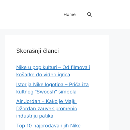
Home
Skorašnji članci
Nike u pop kulturi – Od filmova i
košarke do video igrica
Istorija Nike logotipa – Priča iza
kultnog “Swoosh” simbola
Air Jordan – Kako je Majkl
Džordan zauvek promenio
industriju patika
Top 10 najprodavanijih Nike