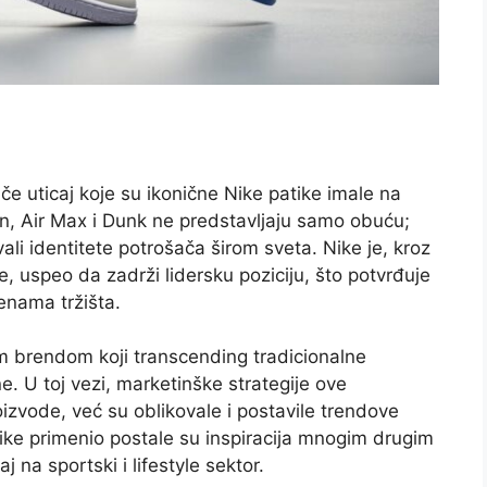
če uticaj koje su ikonične Nike patike imale na
an, Air Max i Dunk ne predstavljaju samo obuću;
kovali identitete potrošača širom sveta. Nike je, kroz
, uspeo da zadrži lidersku poziciju, što potvrđuje
enama tržišta.
m brendom koji transcending tradicionalne
. U toj vezi, marketinške strategije ove
zvode, već su oblikovale i postavile trendove
Nike primenio postale su inspiracija mnogim drugim
 na sportski i lifestyle sektor.