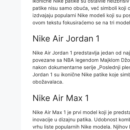
Ikonične Nike patike su ostavile neizbrisi
patike nisu samo obuća, već simboli koji os
izdvajaju popularni Nike modeli koji su p
ovom tekstu fokusiraćemo se na tri modela
Nike Air Jordan 1
Nike Air Jordan 1 predstavlja jedan od naj
povezane sa NBA legendom Majklom Džord
nakon dokumentarne serije „Poslednji ples
Jordan 1 su ikonične Nike patike koje simb
obožavalaca.
Nike Air Max 1
Nike Air Max 1 je prvi model koji je predst
inovacije u dizajnu patika. Udobnost komb
vrhu liste popularnih Nike modela. Njihov k