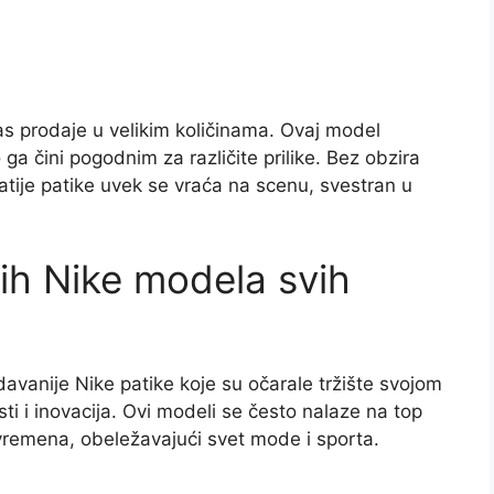
anas prodaje u velikim količinama. Ovaj model
 ga čini pogodnim za različite prilike. Bez obzira
atije patike uvek se vraća na scenu, svestran u
ih Nike modela svih
davanije Nike patike koje su očarale tržište svojom
i i inovacija. Ovi modeli se često nalaze na top
 vremena, obeležavajući svet mode i sporta.