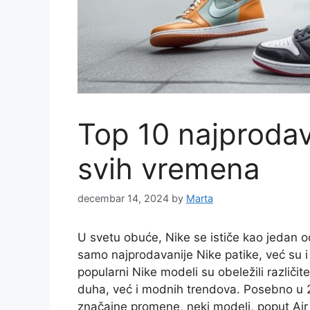
Top 10 najprodav
svih vremena
decembar 14, 2024
by
Marta
U svetu obuće, Nike se ističe kao jedan od
samo najprodavanije Nike patike, već su i 
popularni Nike modeli su obeležili različi
duha, već i modnih trendova. Posebno u 2
značajne promene, neki modeli, poput Air 