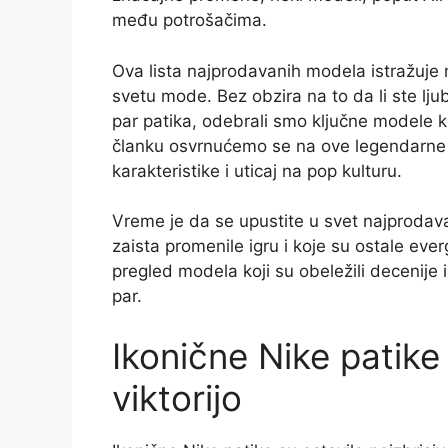
među potrošačima.
Ova lista najprodavanih modela istražuje na
svetu mode. Bez obzira na to da li ste ljubi
par patika, odebrali smo ključne modele k
članku osvrnućemo se na ove legendarne pat
karakteristike i uticaj na pop kulturu.
Vreme je da se upustite u svet najprodava
zaista promenile igru i koje su ostale ev
pregled modela koji su obeležili decenije i
par.
Ikonične Nike patike
viktorijo