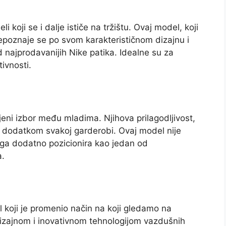
 koji se i dalje ističe na tržištu. Ovaj model, koji
poznaje se po svom karakterističnom dizajnu i
 najprodavanijih Nike patika. Idealne su za
ivnosti.
eni izbor među mladima. Njihova prilagodljivost,
im dodatkom svakoj garderobi. Ovaj model nije
to ga dodatno pozicionira kao jedan od
a.
 koji je promenio način na koji gledamo na
izajnom i inovativnom tehnologijom vazdušnih