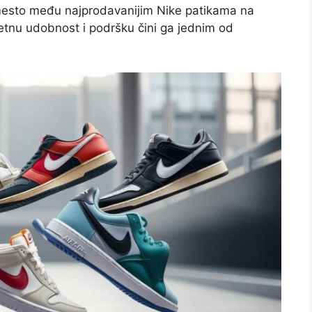
 mesto među najprodavanijim Nike patikama na
etnu udobnost i podršku čini ga jednim od