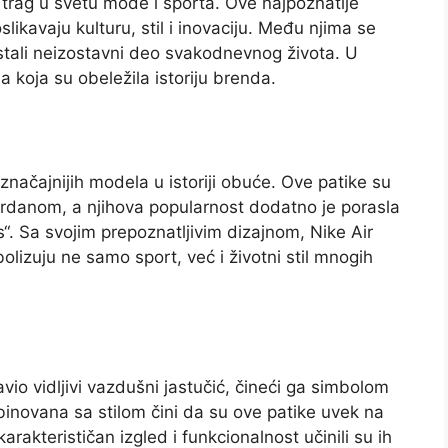
v trag u svetu mode i sporta. Ove najpoznatije
likavaju kulturu, stil i inovaciju. Među njima se
ostali neizostavni deo svakodnevnog života. U
 koja su obeležila istoriju brenda.
značajnijih modela u istoriji obuće. Ove patike su
anom, a njihova popularnost dodatno je porasla
“. Sa svojim prepoznatljivim dizajnom, Nike Air
olizuju ne samo sport, već i životni stil mnogih
avio vidljivi vazdušni jastučić, čineći ga simbolom
inovana sa stilom čini da su ove patike uvek na
arakterističan izgled i funkcionalnost učinili su ih