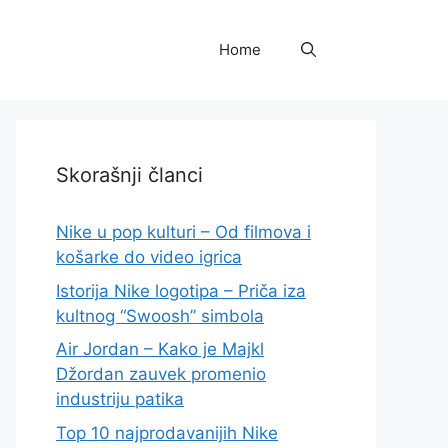
Home
Skorašnji članci
Nike u pop kulturi – Od filmova i
košarke do video igrica
Istorija Nike logotipa – Priča iza
kultnog “Swoosh” simbola
Air Jordan – Kako je Majkl
Džordan zauvek promenio
industriju patika
Top 10 najprodavanijih Nike