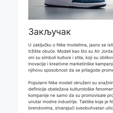
Закључак
U zaključku o Nike modelima, jasno se isti
tržište obuće. Modeli kao što su Air Jord
oni su simboli kulture i stila, koji su obli
inovacije i kreativne marketinške kampanje
njihovu sposobnost da se prilagode prom
Popularni Nike modeli okruženi su snažni
definicije obeležava kulturološke fenomene
kompanije ne samo da su promovisale proi
unutar modne industrije. Taktike koje je 
brendovima, stvarajući sveobuhvatan uticaj