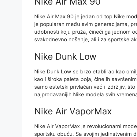
Nike Air Max 90
Nike Air Max 90 je jedan od top Nike modeli
je popularan među svim generacijama, pre
udobnosti koju pruža, čineći ga jednom od
svakodnevno nošenje, ali i za sportske akt
Nike Dunk Low
Nike Dunk Low se brzo etablirao kao omilj
kao i široka paleta boja, čine ih savršen
samo estetski privlačan već i izdržljiv, š
najprodavanijih Nike modela svih vremen
Nike Air VaporMax
Nike Air VaporMax je revolucionarni model
sportsku obuću. Sa svojim jedinstvenim d