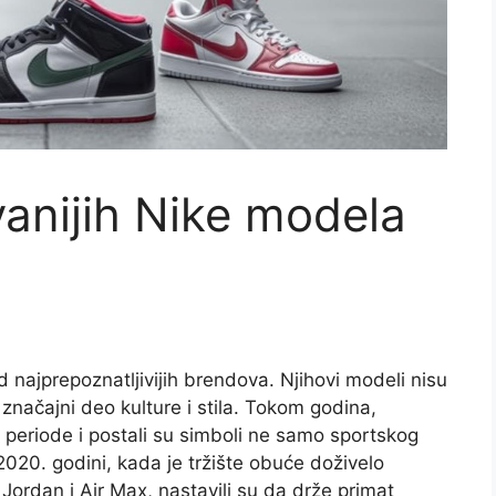
anijih Nike modela
 najprepoznatljivijih brendova. Njihovi modeli nisu
značajni deo kulture i stila. Tokom godina,
te periode i postali su simboli ne samo sportskog
020. godini, kada je tržište obuće doživelo
Jordan i Air Max, nastavili su da drže primat