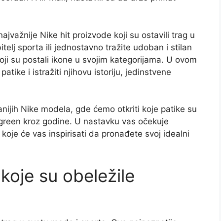
jvažnije Nike hit proizvode koji su ostavili trag u
telj sporta ili jednostavno tražite udoban i stilan
oji su postali ikone u svojim kategorijama. U ovom
ike i istražiti njihovu istoriju, jedinstvene
nijih Nike modela, gde ćemo otkriti koje patike su
ergreen kroz godine. U nastavku vas očekuje
 koje će vas inspirisati da pronađete svoj idealni
 koje su obeležile