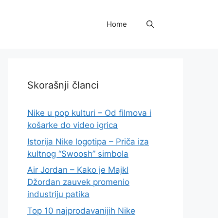
Home
Skorašnji članci
Nike u pop kulturi – Od filmova i
košarke do video igrica
Istorija Nike logotipa – Priča iza
kultnog “Swoosh” simbola
Air Jordan – Kako je Majkl
Džordan zauvek promenio
industriju patika
Top 10 najprodavanijih Nike