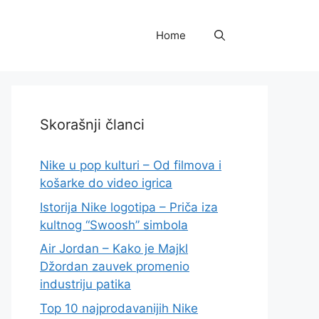
Home
Skorašnji članci
Nike u pop kulturi – Od filmova i
košarke do video igrica
Istorija Nike logotipa – Priča iza
kultnog “Swoosh” simbola
Air Jordan – Kako je Majkl
Džordan zauvek promenio
industriju patika
Top 10 najprodavanijih Nike